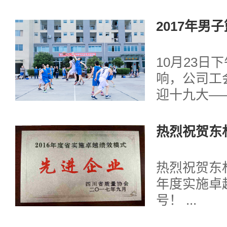
能力100 
同志带......
技术创新发
2017年男
第十四次发布
序、第五次
10月23日
0 强排序和
响，公司工
0 强排序.....
迎十九大——
篮球比赛”
在喜迎党的
热烈祝贺东材
健康向上、
年度实施卓
围，展现员
号
热烈祝贺东材
貌，促进各
年度实施卓
流。经过10...
号！ ...