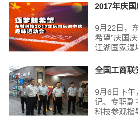
2017年庆
利举办
9月22日，
希望”庆国
江湖国家湿
公司10个
代表欢聚在
全国工商联
到来。公司
席樊友山来
料工程技术
9月6日下
总经理曹学
记、专职副
林、陈杰等
科技参观指
式。 ......
波、副董事
刚等进行了