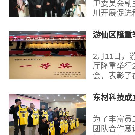
卫委员会副
川开展促进
工作调研。
行前往东材
游仙区隆重举
工会主席赵
大会
详细介绍了
2月11日
在工作车间
厅隆重举行2
公司发展寄
会，表彰了
大常委一行的..
贡献的先进
材科技在本
东材科技成
金融和向上
奖，县域经
为了丰富员
定资产投资
团队合作意
“两新”产