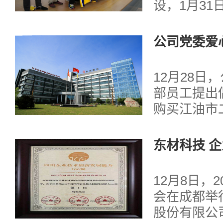
设，1月3
一等奖......
球队、足球
队队员在集
公司党委爱
立仪式。公
主持仪式。
12月28日
足球队副教
部员工提出
队员们在球
购买江油市
宣誓。 ......
困村民饲养
际行动对脱
东材科技 
量。此次爱
0强“拔头筹
波的要求，
12月8日，2
工作QQ群
会在成都举
发出倡议书
股份有限公
传，各党支