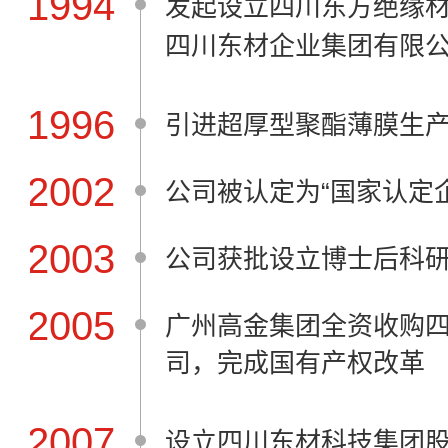
1994
发起设立四川东方绝缘
四川东材企业集团有限
1996
引进超厚型聚酯薄膜生
2002
公司被认定为“国家认定
2003
公司获批设立博士后科
2005
广州高金集团全资收购
司，
完成国有产权改革
2007
设立四川东材科技集团