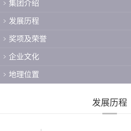
集团介绍
发展历程
奖项及荣誉
企业文化
地理位置
发展历程