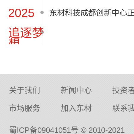
2025
东材科技成都创新中心
追逐梦
想
关于我们
新闻中心
投资
市场服务
加入东材
联系
蜀ICP备09041051号
© 2010-2021