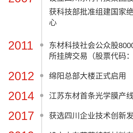
获科技部批准组建国家
心
2011
东材科技社会公众股800
所挂牌交易（股票代码：6
2012
绵阳总部大楼正式启用
2014
江苏东材首条光学膜产
2017
获选四川企业技术创新发