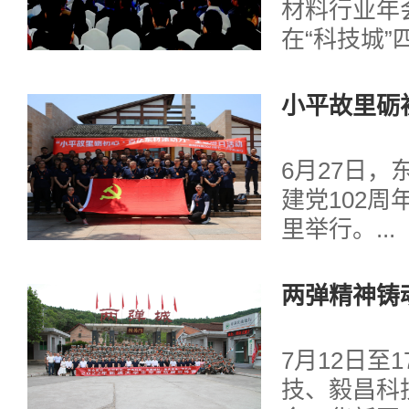
念大会圆满
材料行业年
在“科技城
成功举行。..
小平故里砺
6月27日
建党102
里举行。...
两弹精神铸
创新者
7月12日至
技、毅昌科