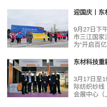
迎国庆丨东
动会
9月27日下
市三江国家
为“开启百
同庆祝中秋，
东材科技重
新征程
3月17日至
际纺织纱线
会展中心（
东材科技以