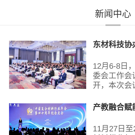
新闻中心
东材科技协办
专委会工作
12月6-8
委会工作会
开，本次会
领输变电装备
产教融合赋
驱动开创复材
国复合材料
11月27日至