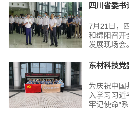
览会，从切
四川省委书
到成衣，全
科技实地考
魅力。...
7月21日
和绵阳召开
发展现场会
省委书记彭
超的陪同下
东材科技党
材科技工业
七一活动
解技术研发
为庆祝中国
型升级、战
入学习习近
方面情况。 ...
牢记使命”
进一步丰富
献意识，发