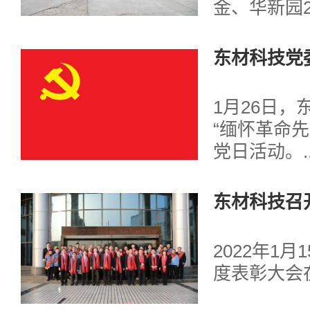
金、华新园2
拓展集训在
热举行。...
东材科技党
动
1月26日
“缅怀革命
党日活动。..
东材科技召开
2022年1月
度表彰大会在