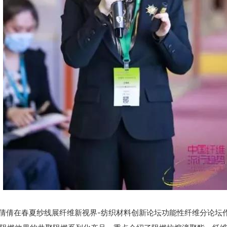
倩在春夏纱线展纤维新视界-纺织材料创新论坛功能性纤维分论坛