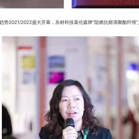
021/2022盛大开幕，东材科技葛伦森牌“阻燃抗熔滴聚酯纤维”入选