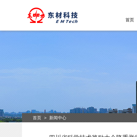
首页
首页
>
新闻中心