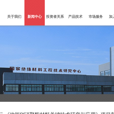
关于我们
新闻中心
投资者关系
产品技术
市场服务
加